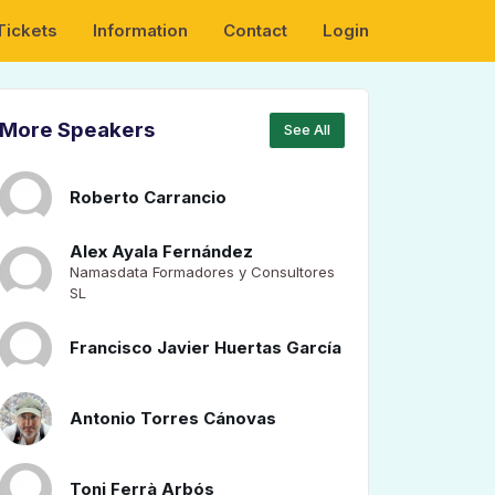
Tickets
Information
Contact
Login
More Speakers
See All
Roberto Carrancio
Alex Ayala Fernández
Namasdata Formadores y Consultores
SL
Francisco Javier Huertas García
Antonio Torres Cánovas
Toni Ferrà Arbós