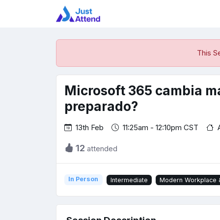
This S
Microsoft 365 cambia má
preparado?
13th Feb
11:25am - 12:10pm CST
12
attended
In Person
Intermediate
Modern Workplace &