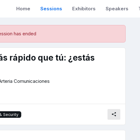
Home
Sessions
Exhibitors
Speakers
ession has ended
s rápido que tú: ¿estás
Arteria Comunicaciones
 Security