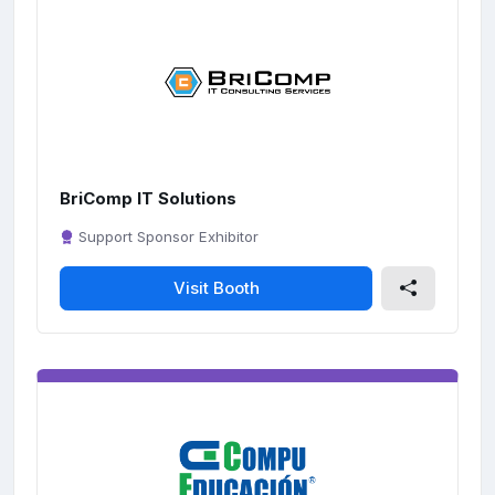
l
s
c
r
e
e
n
BriComp IT Solutions
Support Sponsor Exhibitor
Visit Booth