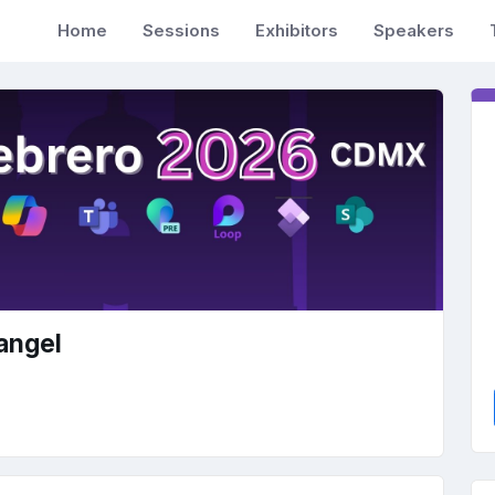
Home
Sessions
Exhibitors
Speakers
angel