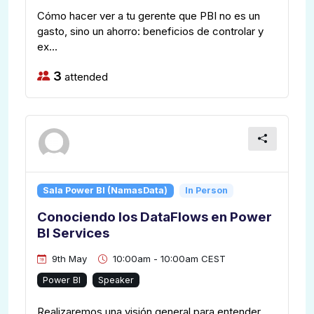
Cómo hacer ver a tu gerente que PBI no es un
gasto, sino un ahorro: beneficios de controlar y
ex...
3
attended
Sala Power BI (NamasData)
In Person
Conociendo los DataFlows en Power
BI Services
9th May
10:00am - 10:00am CEST
Power BI
Speaker
Realizaremos una visión general para entender