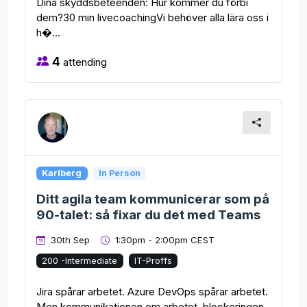
Dina skyddsbeteenden: Hur kommer du förbi
dem?30 min livecoachingVi behöver alla lära oss i
h�...
4
attending
Karlberg
In Person
Ditt agila team kommunicerar som på
90-talet: så fixar du det med Teams
30th Sep
1:30pm - 2:00pm CEST
200 -Intermediate
IT-Proffs
Jira spårar arbetet. Azure DevOps spårar arbetet.
Men kommunikationen om arbetet, blockeringen