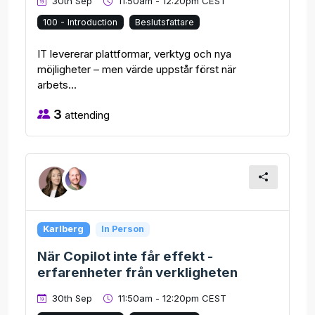
30th Sep
11:50am - 12:20pm CEST
100 - Introduction
Beslutsfattare
IT levererar plattformar, verktyg och nya
möjligheter – men värde uppstår först när
arbets...
3
attending
Karlberg
In Person
När Copilot inte får effekt -
erfarenheter från verkligheten
30th Sep
11:50am - 12:20pm CEST