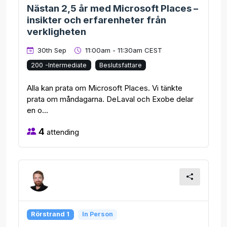
Nästan 2,5 år med Microsoft Places –
insikter och erfarenheter från
verkligheten
30th Sep
11:00am - 11:30am CEST
200 -Intermediate
Beslutsfattare
Alla kan prata om Microsoft Places. Vi tänkte
prata om måndagarna. DeLaval och Exobe delar
en o...
4
attending
Rörstrand 1
In Person