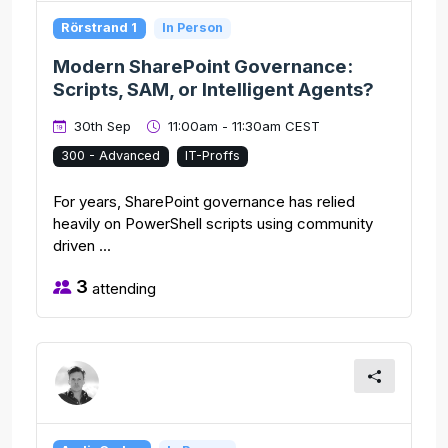
Rörstrand 1
In Person
Modern SharePoint Governance:
Scripts, SAM, or Intelligent Agents?
30th Sep
11:00am - 11:30am CEST
300 - Advanced
IT-Proffs
For years, SharePoint governance has relied
heavily on PowerShell scripts using community
driven ...
3
attending