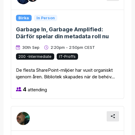
Birka
In Person
Garbage In, Garbage Amplified:
Därför spelar din metadata roll nu
30th Sep
2:20pm - 2:50pm CEST
200 -Intermediate
IT-Proffs
De flesta SharePoint-miljöer har vuxit organiskt
igenom åren. Bibliotek skapades när de behöv...
4
attending