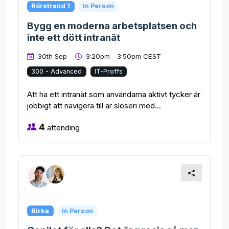
Rörstrand 1
In Person
Bygg en moderna arbetsplatsen och
inte ett dött intranät
30th Sep
3:20pm - 3:50pm CEST
300 - Advanced
IT-Proffs
Att ha ett intranät som användarna aktivt tycker är
jobbigt att navigera till är slöseri med...
4
attending
Birka
In Person