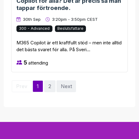
Copilot för alla? Det är precis så man
tappar förtroende.
30th Sep
3:20pm - 3:50pm CEST
300 - Advanced
Beslutsfattare
M365 Copilot är ett kraftfullt stöd – men inte alltid
det bästa svaret för alla. På Sveri...
5
attending
Prev
1
2
Next