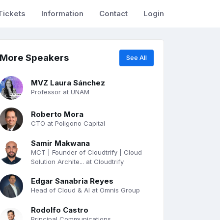
Tickets
Information
Contact
Login
More Speakers
See All
MVZ Laura Sánchez
Professor at UNAM
Roberto Mora
CTO at Poligono Capital
Samir Makwana
MCT | Founder of Cloudtrify | Cloud
Solution Archite... at Cloudtrify
Edgar Sanabria Reyes
Head of Cloud & AI at Omnis Group
Rodolfo Castro
Principal Communications