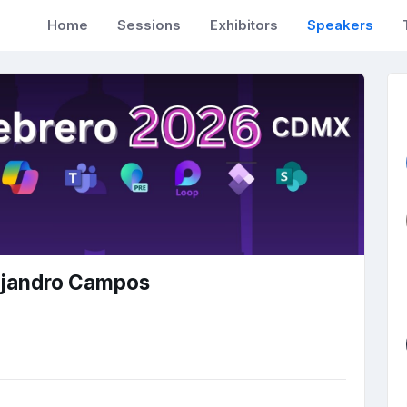
Home
Sessions
Exhibitors
Speakers
ejandro Campos